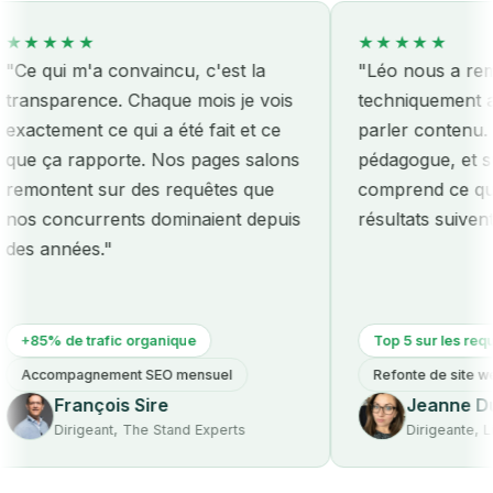
★★★
★★★★★
ui m'a convaincu, c'est la
"Léo nous a remis le s
parence. Chaque mois je vois
techniquement avant
ement ce qui a été fait et ce
parler contenu. Honnê
a rapporte. Nos pages salons
pédagogue, et surtout 
tent sur des requêtes que
comprend ce qu'on pa
oncurrents dominaient depuis
résultats suivent."
nnées."
 de trafic organique
Top 5 sur les requêtes mé
ompagnement SEO mensuel
Refonte de site web
François Sire
Jeanne Dumont
Dirigeant, The Stand Experts
Dirigeante, Lime & C