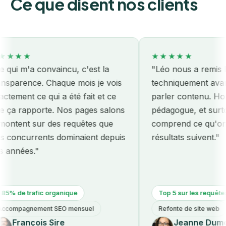
Ce que disent nos clients
★
★★★★★
m'a convaincu, c'est la
"Léo nous a remis le site
ence. Chaque mois je vois
techniquement avant mê
t ce qui a été fait et ce
parler contenu. Honnête,
apporte. Nos pages salons
pédagogue, et surtout eff
t sur des requêtes que
comprend ce qu'on paye 
urrents dominaient depuis
résultats suivent."
es."
trafic organique
Top 5 sur les requêtes métier
gnement SEO mensuel
Refonte de site web
ançois Sire
Jeanne Dumont