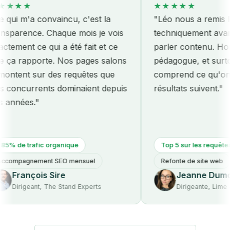
★
★★★★★
m'a convaincu, c'est la
"Léo nous a remis le site
ence. Chaque mois je vois
techniquement avant mê
t ce qui a été fait et ce
parler contenu. Honnête,
apporte. Nos pages salons
pédagogue, et surtout eff
t sur des requêtes que
comprend ce qu'on paye 
urrents dominaient depuis
résultats suivent."
es."
trafic organique
Top 5 sur les requêtes métier
gnement SEO mensuel
Refonte de site web
ançois Sire
Jeanne Dumont
igeant, The Stand Experts
Dirigeante, Lime & Co