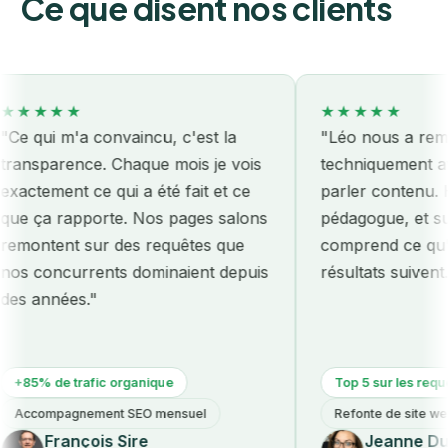
Ce que disent nos clients
★★★
★★★★★
ui m'a convaincu, c'est la
"Léo nous a remis le 
parence. Chaque mois je vois
techniquement avant
ement ce qui a été fait et ce
parler contenu. Honn
a rapporte. Nos pages salons
pédagogue, et surtout 
ntent sur des requêtes que
comprend ce qu'on pa
concurrents dominaient depuis
résultats suivent."
nnées."
 de trafic organique
Top 5 sur les requêtes m
ompagnement SEO mensuel
Refonte de site web
François Sire
Jeanne Dumon