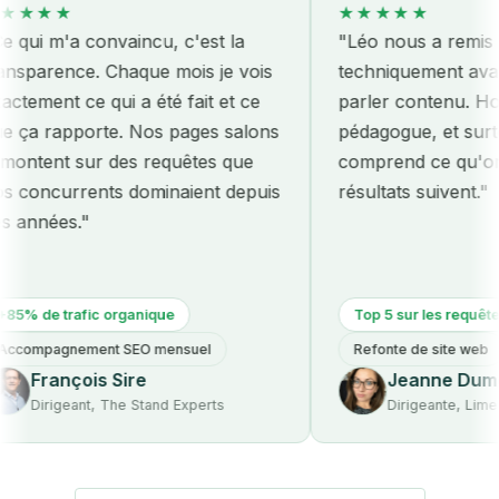
★★
★★★★★
m'a convaincu, c'est la
"Léo nous a remis le sit
ence. Chaque mois je vois
techniquement avant mê
nt ce qui a été fait et ce
parler contenu. Honnête
apporte. Nos pages salons
pédagogue, et surtout eff
nt sur des requêtes que
comprend ce qu'on paye 
currents dominaient depuis
résultats suivent."
es."
 trafic organique
Top 5 sur les requêtes métie
agnement SEO mensuel
Refonte de site web
ançois Sire
Jeanne Dumont
igeant, The Stand Experts
Dirigeante, Lime & Co