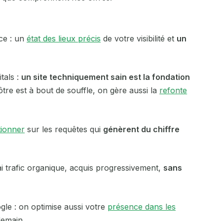
Mérignac
Metz
ce : un
état des lieux précis
de votre visibilité et
un
Montauban
tals :
un site techniquement sain est la fondation
Montdidier
 vôtre est à bout de souffle, on gère aussi la
refonte
Montpellier
tionner
sur les requêtes qui
génèrent du chiffre
Namur
Nancy
ai trafic organique, acquis progressivement,
sans
Nantes
Nice
le : on optimise aussi votre
présence dans les
demain.