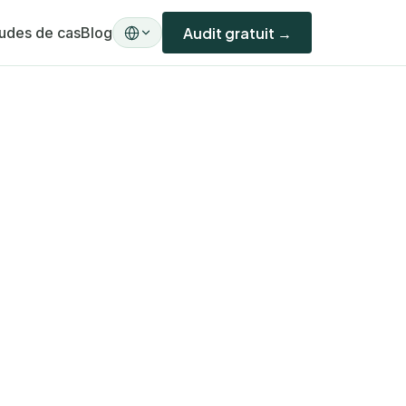
udes de cas
Blog
Audit gratuit →
A)