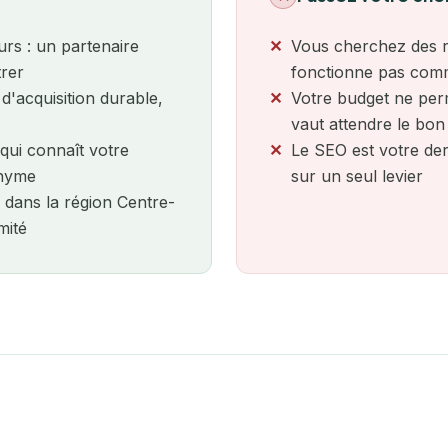
Rennes
s : un partenaire
Vous cherchez des r
trer
fonctionne pas comm
Rochefort
d'acquisition durable,
Votre budget ne per
vaut attendre le bo
Roubaix
 qui connaît votre
Le SEO est votre der
Rouen
onyme
sur un seul levier
 dans la région Centre-
Saint-Étienne
mité
Saintes
Strasbourg
Tarbes
Toulon