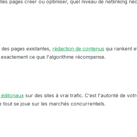
lles pages créer ou optimiser, quel niveau de netlinking né
Cholet
Clermont-Ferrand
Colmar
n des pages existantes,
rédaction de contenus
qui rankent et
Dijon
t exactement ce que l'algorithme récompense.
Douai
Dunkerque
Évreux
 éditoriaux
sur des sites à vrai trafic. C'est l'autorité de v
e tout se joue sur les marchés concurrentiels.
Grenoble
La Roche-sur-Yon