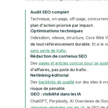
Audit SEO complet
Technique, on-page, off-page, concurren
plan d'action priorisé par impact
.
Optimisations techniques
Indexation, vitesse, structure, Core Web Vi
de tout référencement durable
. Et si le
sans perte de trafic
.
Rédaction de contenus SEO
Des
pages et articles conçus pour se posi
d'affaires, pas juste du trafic
.
Netlinking éditorial
Des
backlinks de qualité
sur des sites à vr
risque de pénalité
.
GEO : visibilité dans les IA
ChatGPT, Perplexity, AI Overviews de Goog
réponses générées par les IA
, le SEO de 