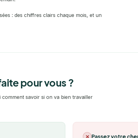
Nîmes
isées : des chiffres clairs chaque mois, et un
Noisiel
Normandie
Orléans
Paris
Pau
aite pour vous ?
Perpignan
i comment savoir si on va bien travailler
Poitiers
Quimper
Reims
Passez votre chem
✕