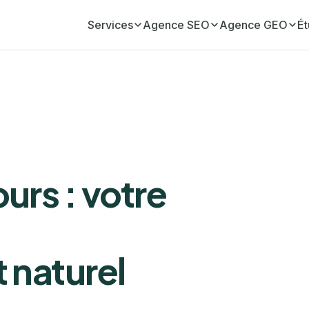
Ét
Services
Agence SEO
Agence GEO
Accompagnement SEO
Aix-en-Provence
Agence GEO (visibilité I
mensuel
Ajaccio
Aix-en-Provence
Votre croissance organique en continu
Accompagnement GEO
Amiens
Angers
mensuel
Votre visibilité IA pilotée en continu
Angers
Annecy
rs : votre
Audit SEO
Annecy
Belgique
Diagnostic complet de votre site
Antibes
Bordeaux
Netlinking SEO
Acquisition de liens éditoriaux
 naturel
Arras
Bourg-en-Bresse
Rédaction SEO
Avignon
Caen
Contenus qui rankent et convertissent