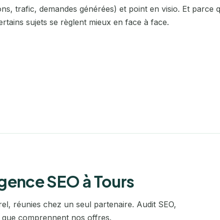
Laval
ions, trafic, demandes générées) et point en visio. Et parce
ertains sujets se règlent mieux en face à face.
Le Havre
Le Mans
Lens
Levallois-Perret
Lille
Limoges
Lisieux
agence SEO à Tours
Lorient
el, réunies chez un seul partenaire. Audit SEO,
Marseille
ce que comprennent nos offres.