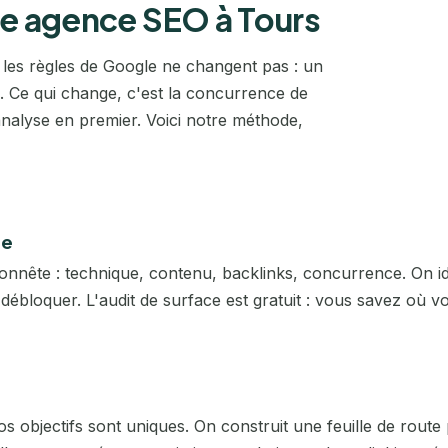
re agence SEO à Tours
Bourges
Paris
, les règles de Google ne changent pas : un
Brest
Reims
té. Ce qui change, c'est la concurrence de
analyse en premier. Voici notre méthode,
Bretagne
Rennes
Caen
Rouen
Calais
Saint-Étienne
te
nnête : technique, contenu, backlinks, concurrence. On ide
Cannes
Strasbourg
la débloquer. L'audit de surface est gratuit : vous savez où 
Cergy
Toulon
Chambéry
Toulouse
Cherbourg
 objectifs sont uniques. On construit une feuille de route p