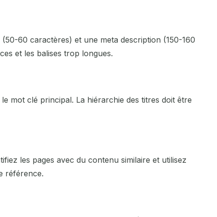
Nîmes
Noisiel
e (50-60 caractères) et une meta description (150-160
Normandie
es et les balises trop longues.
Orléans
Paris
 mot clé principal. La hiérarchie des titres doit être
Pau
Perpignan
ifiez les pages avec du contenu similaire et utilisez
Poitiers
e référence.
Quimper
Reims