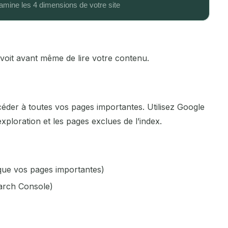
Laval
Le Havre
Le Mans
 voit avant même de lire votre contenu.
Lens
Levallois-Perret
der à toutes vos pages importantes. Utilisez Google
xploration et les pages exclues de l’index.
Lille
Limoges
que vos pages importantes)
Lisieux
arch Console)
Lorient
Marseille