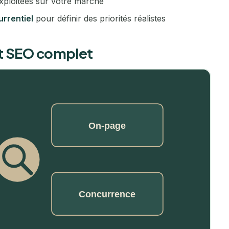
xploitées sur votre marché
Cholet
rrentiel
pour définir des priorités réalistes
Clermont-Ferrand
it SEO complet
Colmar
Dijon
Douai
Dunkerque
Évreux
Grenoble
La Roche-sur-Yon