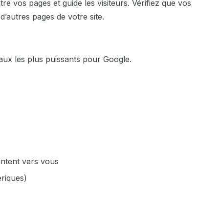
tre vos pages et guide les visiteurs. Vérifiez que vos
Rennes
d’autres pages de votre site.
Rochefort
gnaux les plus puissants pour Google.
Roubaix
Rouen
Saint-Étienne
Saintes
Strasbourg
ointent vers vous
Tarbes
ériques)
Toulon