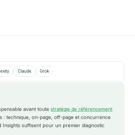
Bayonne
Cannes
Rédaction GEO
Contenus cités par ChatGPT et les IA
Beauvais
Grenoble
Coaching SEO
Devenez autonome sur votre SEO
Belgique
La Roche-sur-Yon
Refonte de site web
Bergerac
Le Mans
Migration SEO sans perte de trafic
Biarritz
Lille
Étude de mots clés
exity
Claude
Grok
Cartographie de votre marché
Blois
Marseille
Bordeaux
Montpellier
Boulogne-Billancourt
Nantes
ispensable avant toute
stratégie de référencement
s : technique, on-page, off-page et concurrence
Bourg-en-Bresse
Nice
nsights suffisent pour un premier diagnostic
Bourg-Saint-Maurice
Normandie