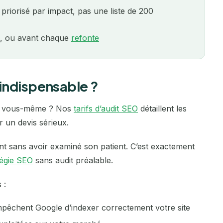
n priorisé par impact, pas une liste de 200
Bourges
Paris
is, ou avant chaque
refonte
Brest
Reims
Bretagne
Rennes
 indispensable ?
Caen
Rouen
ire vous-même ? Nos
tarifs d’audit SEO
détaillent les
Calais
Saint-Étienne
r un devis sérieux.
Cannes
Strasbourg
nt sans avoir examiné son patient. C’est exactement
tégie SEO
sans audit préalable.
Cergy
Toulon
 :
Chambéry
Toulouse
pêchent Google d’indexer correctement votre site
Cherbourg