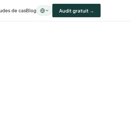
udes de cas
Blog
Audit gratuit →
A)