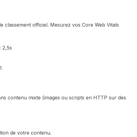
Mérignac
Metz
e classement officiel. Mesurez vos Core Web Vitals
Montauban
< 2,5s
Montdidier
Montpellier
1
Namur
Nancy
sans contenu mixte (images ou scripts en HTTP sur des
Nantes
Nice
ation de votre contenu.