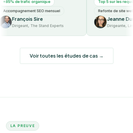
 de trafic organique
Top 5 sur les requêtes mé
mpagnement SEO mensuel
Refonte de site web
François Sire
Jeanne Dumont
Dirigeant, The Stand Experts
Dirigeante, Lime & C
Voir toutes les études de cas →
LA PREUVE