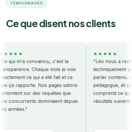
TÉMOIGNAGES
Ce que disent nos clients
★★★
★★★★★
ui m'a convaincu, c'est la
"Léo nous a remis le s
parence. Chaque mois je vois
techniquement avant
ement ce qui a été fait et ce
parler contenu. Honnê
a rapporte. Nos pages salons
pédagogue, et surtout 
tent sur des requêtes que
comprend ce qu'on pay
oncurrents dominaient depuis
résultats suivent."
nnées."