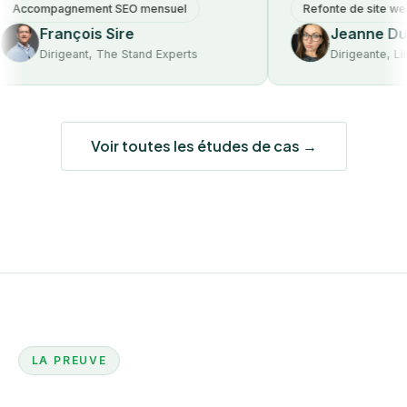
ompagnement SEO mensuel
Refonte de site web
François Sire
Jeanne Dumon
Dirigeant, The Stand Experts
Dirigeante, Lime & 
Voir toutes les études de cas →
LA PREUVE