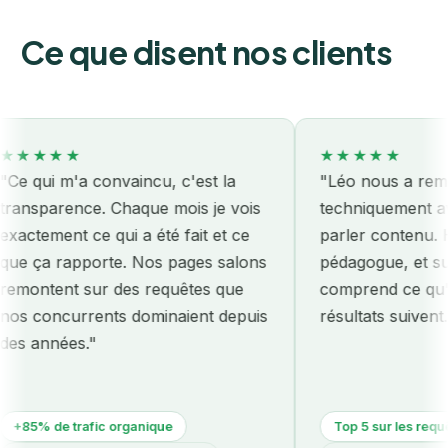
Ce que disent nos clients
★★★
★★★★★
ui m'a convaincu, c'est la
"Léo nous a remis le 
parence. Chaque mois je vois
techniquement avant
ement ce qui a été fait et ce
parler contenu. Honn
ça rapporte. Nos pages salons
pédagogue, et surtout 
ntent sur des requêtes que
comprend ce qu'on pa
concurrents dominaient depuis
résultats suivent."
années."
% de trafic organique
Top 5 sur les requêtes m