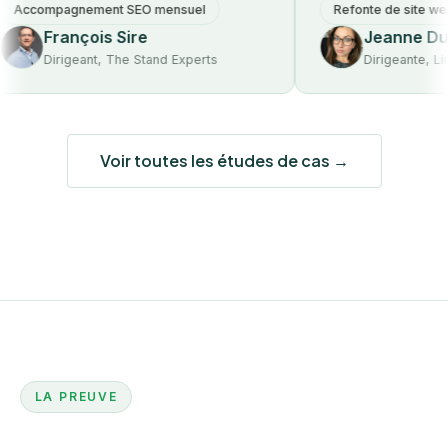
ompagnement SEO mensuel
Refonte de site web
François Sire
Jeanne Dumon
Dirigeant, The Stand Experts
Dirigeante, Lime & 
Voir toutes les études de cas →
LA PREUVE