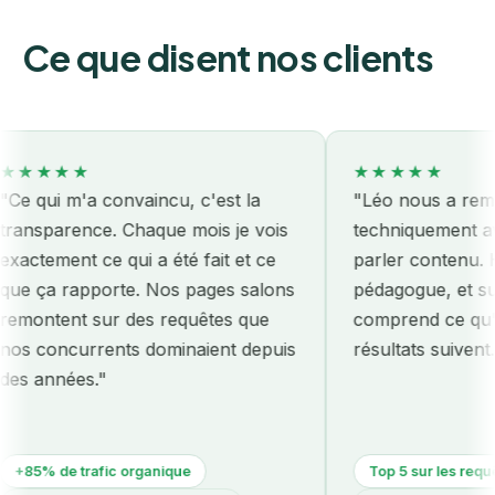
Ce que disent nos clients
★★★
★★★★★
ui m'a convaincu, c'est la
"Léo nous a remis le 
parence. Chaque mois je vois
techniquement avant
ement ce qui a été fait et ce
parler contenu. Honn
ça rapporte. Nos pages salons
pédagogue, et surtout 
ntent sur des requêtes que
comprend ce qu'on pa
concurrents dominaient depuis
résultats suivent."
années."
% de trafic organique
Top 5 sur les requêtes m