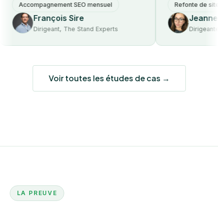
Accompagnement SEO mensuel
Refonte de site web
François Sire
Jeanne Dum
Dirigeant, The Stand Experts
Dirigeante, Lim
Voir toutes les études de cas →
LA PREUVE