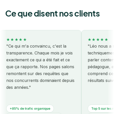
Ce que disent nos clients
★★★★★
★★★★★
Ce qui m'a convaincu, c'est la
"Léo nous a remis 
ransparence. Chaque mois je vois
techniquement av
actement ce qui a été fait et ce
parler contenu. H
ue ça rapporte. Nos pages salons
pédagogue, et surt
emontent sur des requêtes que
comprend ce qu'on
os concurrents dominaient depuis
résultats suivent."
es années."
+85% de trafic organique
Top 5 sur les requêt