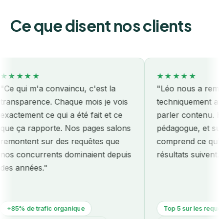
Ce que disent nos clients
★★★
★★★★★
ui m'a convaincu, c'est la
"Léo nous a remis le 
sparence. Chaque mois je vois
techniquement avant
ement ce qui a été fait et ce
parler contenu. Honn
ça rapporte. Nos pages salons
pédagogue, et surtout
ntent sur des requêtes que
comprend ce qu'on pa
concurrents dominaient depuis
résultats suivent."
années."
% de trafic organique
Top 5 sur les requêtes m