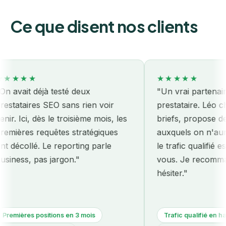
Ce que disent nos clients
★★★
★★★★★
vait déjà testé deux
"Un vrai partenaire, 
ataires SEO sans rien voir
prestataire. Léo chall
. Ici, dès le troisième mois, les
briefs, propose des a
ères requêtes stratégiques
auxquels on n'aurait 
écollé. Le reporting parle
le trafic qualifié est a
ess, pas jargon."
vous. Je recommande
hésiter."
ières positions en 3 mois
Trafic qualifié en hauss