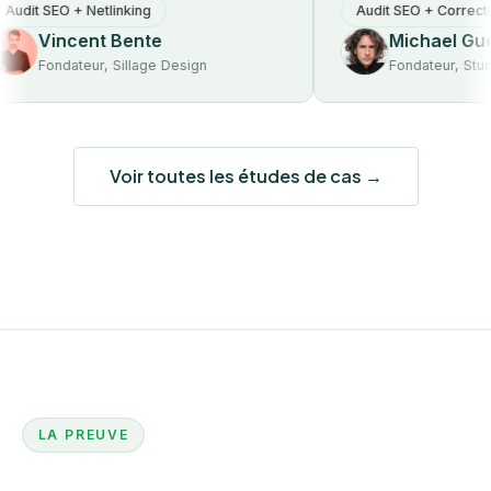
t SEO + Netlinking
Audit SEO + Correction t
Vincent Bente
Michael Guez
Fondateur, Sillage Design
Fondateur, Studio A
Voir toutes les études de cas →
LA PREUVE