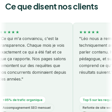
Ce que disent nos clients
★★★
★★★★★
ui m'a convaincu, c'est la
"Léo nous a remis le s
parence. Chaque mois je vois
techniquement avant
ement ce qui a été fait et ce
parler contenu. Honnê
a rapporte. Nos pages salons
pédagogue, et surtout 
tent sur des requêtes que
comprend ce qu'on pa
oncurrents dominaient depuis
résultats suivent."
nnées."
 de trafic organique
Top 5 sur les requêtes mé
ompagnement SEO mensuel
Refonte de site web