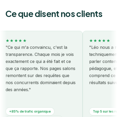
Ce que disent nos clients
★★★★★
★★★★★
Ce qui m'a convaincu, c'est la
"Léo nous a remis
ransparence. Chaque mois je vois
techniquement a
xactement ce qui a été fait et ce
parler contenu. 
ue ça rapporte. Nos pages salons
pédagogue, et surt
emontent sur des requêtes que
comprend ce qu'o
os concurrents dominaient depuis
résultats suivent."
es années."
+85% de trafic organique
Top 5 sur les requê