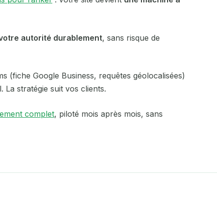
Mérignac
Metz
votre autorité durablement
, sans risque de
Montauban
eims (fiche Google Business, requêtes géolocalisées)
Montdidier
 La stratégie suit vos clients.
Montpellier
ement complet
, piloté mois après mois, sans
Namur
Nancy
Nantes
Nice