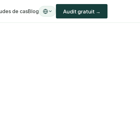
udes de cas
Blog
Audit gratuit →
A)