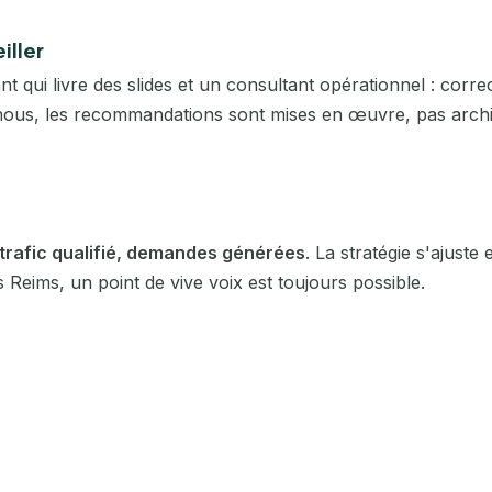
Cholet
iller
Clermont-Ferrand
nt qui livre des slides et un consultant opérationnel : corr
nous, les recommandations sont mises en œuvre, pas archi
Colmar
Dijon
Douai
 trafic qualifié, demandes générées
. La stratégie s'ajust
Reims, un point de vive voix est toujours possible.
Dunkerque
Évreux
Grenoble
La Roche-sur-Yon