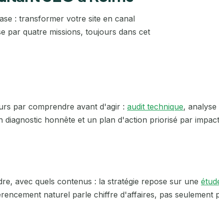
ase : transformer votre site en canal
Bourges
Paris
se par quatre missions, toujours dans cet
Brest
Reims
Bretagne
Rennes
Caen
Rouen
rs par comprendre avant d'agir :
audit technique
, analyse 
Calais
Saint-Étienne
iagnostic honnête et un plan d'action priorisé par impact, 
Cannes
Strasbourg
Cergy
Toulon
dre, avec quels contenus : la stratégie repose sur une
étud
Chambéry
Toulouse
encement naturel parle chiffre d'affaires, pas seulement p
Cherbourg