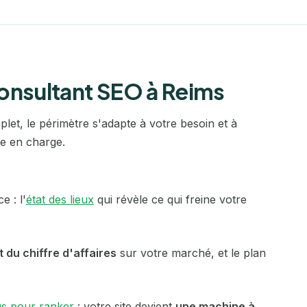
Laval
Le Havre
Le Mans
consultant SEO à Reims
Lens
et, le périmètre s'adapte à votre besoin et à
Levallois-Perret
re en charge.
Lille
Limoges
 : l'
état des lieux
qui révèle ce qui freine votre
Lisieux
 du chiffre d'affaires
sur votre marché, et le plan
Lorient
Marseille
s pour ranker
: votre site devient
une machine à