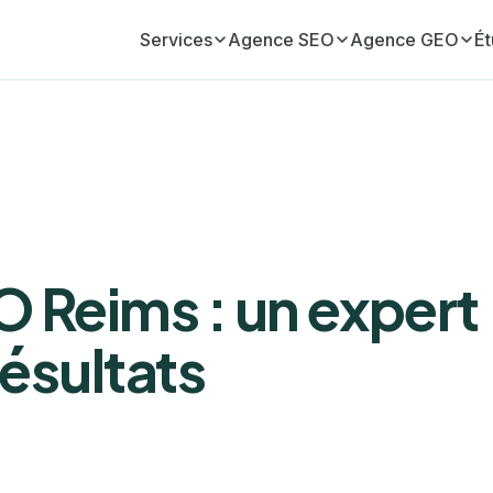
Ét
Services
Agence SEO
Agence GEO
Accompagnement SEO
Aix-en-Provence
Agence GEO (visibilité I
mensuel
Ajaccio
Aix-en-Provence
Votre croissance organique en continu
Accompagnement GEO
Amiens
Angers
mensuel
Votre visibilité IA pilotée en continu
Angers
Annecy
 Reims : un expert
Audit SEO
Annecy
Belgique
Diagnostic complet de votre site
résultats
Antibes
Bordeaux
Netlinking SEO
Acquisition de liens éditoriaux
Arras
Bourg-en-Bresse
Rédaction SEO
Avignon
Caen
Contenus qui rankent et convertissent