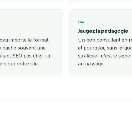
Rennes
04
Rochefort
Jaugez la pédagogie
Roubaix
: peu importe le format,
Un bon consultant en ré
lou cache souvent une
et pourquoi, sans jarg
Rouen
ultant SEO pas cher : à
stratégie : c'est le sign
nt sur votre site.
au passage.
Saint-Étienne
Saintes
Strasbourg
Tarbes
Toulon