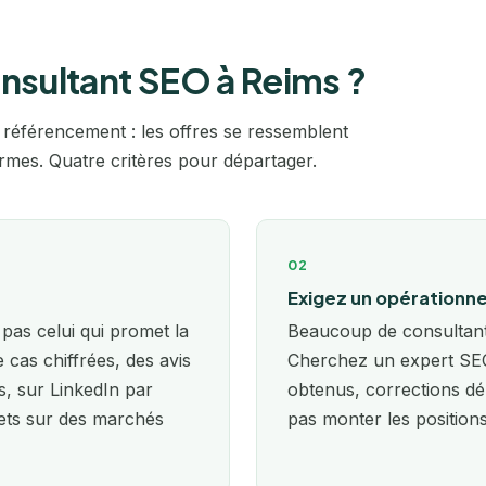
Nîmes
Noisiel
nsultant SEO à Reims ?
Normandie
 référencement : les offres se ressemblent
normes. Quatre critères pour départager.
Orléans
Paris
Pau
02
Exigez un opérationne
Perpignan
pas celui qui promet la
Beaucoup de consultants
e cas chiffrées, des avis
Cherchez un expert SEO 
Poitiers
s, sur LinkedIn par
obtenus, corrections dé
Quimper
ts sur des marchés
pas monter les positions
Reims