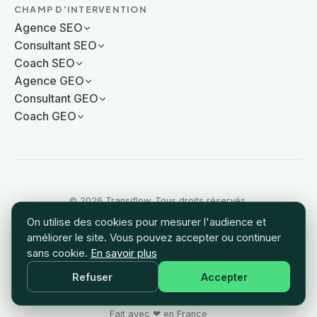
CHAMP D'INTERVENTION
Agence SEO
Consultant SEO
Coach SEO
Agence GEO
Consultant GEO
Coach GEO
© 2026 Transiflow. Tous droits réservés.
·
On utilise des cookies pour mesurer l'audience et
Mentions légales
améliorer le site. Vous pouvez accepter ou continuer
·
sans cookie.
En savoir plus
CGU
·
Refuser
Accepter
Plan du site
·
Fait avec ❤ en France